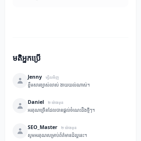
មតិអ្នកប្រើ
Jenny
ម្សិលមិញ
ខ្លឹមសារច្បាស់លាស់ ងាយយល់ណាស់។
Daniel
២ ម៉ោងមុន
អរគុណច្រើនដែលបានផ្តល់ចំណេះដឹងថ្មីៗ។
SEO_Master
២ ម៉ោងមុន
សូមអរគុណសម្រាប់ព័ត៌មានដ៏ល្អនេះ។