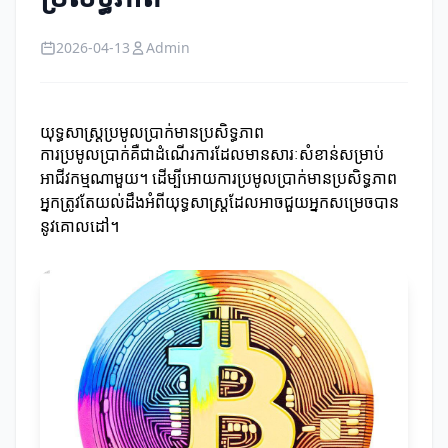
2026-04-13
Admin
យុទ្ធសាស្ត្រប្រមូលប្រាក់មានប្រសិទ្ធភាព
ការប្រមូលប្រាក់គឺជាដំណើរការដែលមានសារៈសំខាន់សម្រាប់
អាជីវកម្មណាមួយ។ ដើម្បីអោយការប្រមូលប្រាក់មានប្រសិទ្ធភាព
អ្នកត្រូវតែយល់ដឹងអំពីយុទ្ធសាស្ត្រដែលអាចជួយអ្នកសម្រេចបាន
នូវគោលដៅ។