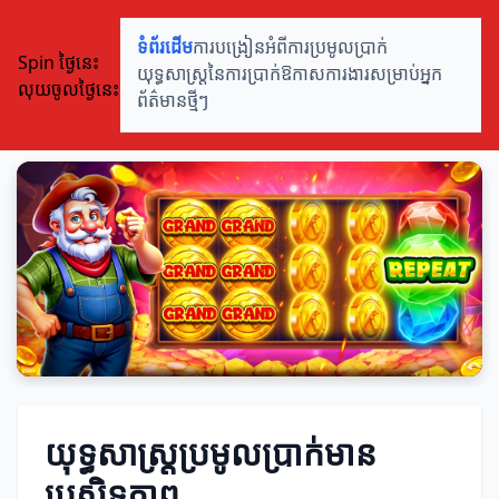
ទំព័រដើម
ការបង្រៀនអំពីការប្រមូលប្រាក់
Spin ថ្ងៃនេះ
យុទ្ធសាស្ត្រនៃការប្រាក់
ឱកាសការងារសម្រាប់អ្នក
លុយចូលថ្ងៃនេះ
ព័ត៌មានថ្មីៗ
យុទ្ធសាស្ត្រប្រមូលប្រាក់មាន
ប្រសិទ្ធភាព