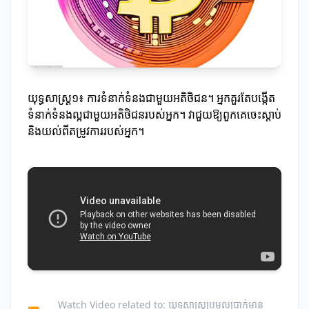
យុទ្ធសាស្ត្រ១៖ ការទំនាក់ទំនងជាមួយអតិថិជន។ អ្នកគួរតែបង្កើត
ទំនាក់ទំនងល្អជាមួយអតិថិជនរបស់អ្នក។ វាជួយឱ្យពួកគេចេះស្ដាប់
និងយល់ពីតម្រូវការរបស់អ្នក។
Watch Video related to: យុទ្ធសាស្ត្រប្រមូលប្រាក់មាន