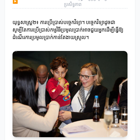
▶
ប្រសិទ្ធភាព
យុទ្ធសាស្ត្រ២៖ ការប្រើប្រាស់បច្ចេកវិទ្យា។ បច្ចេកវិទ្យាដូចជា
សូម្បីតែការប្រើប្រាស់កម្មវិធីប្រមូលប្រាក់អាចជួយអ្នកដើម្បីធ្វើឱ្យ
ដំណើរការប្រមូលប្រាក់កាន់តែងាយស្រួល។