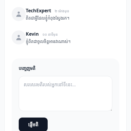
TechExpert
២ ម៉ោងមុន
ពិតជាអ្វីដែលខ្ញុំកំពុងស្វែងរក។
Kevin
១០ នាទីមុន
ខ្ញុំពិតជាចូលចិត្តអានវាណាស់។
បញ្ចេញមតិ
ផ្ញើមតិ