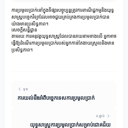
ការប្រមូលប្រាក់នៅក្នុងទីផ្សារបច្ចុប្បន្នត្រូវការពាណិជ្ជកម្មនិងយុទ្ធ
សាស្ត្របច្ចេកវិទ្យាដែលអាចជួយគ្រប់គ្រងការប្រមូលប្រាក់បាន
យ៉ាងមានប្រសិទ្ធភាព។
សេចក្តីសន្និដ្ឋាន
តាមរយៈការអនុវត្តយុទ្ធសាស្ត្រដែលបានរាយនាមខាងលើ អ្នកអាច
ធ្វើឱ្យដំណើរការប្រមូលប្រាក់របស់អ្នកកាន់តែងាយស្រួលនិងមាន
ប្រសិទ្ធភាព។
មុន
ការយល់ដឹងអំពីបច្ចេកទេសការប្រមូលប្រាក់
បន្ទាប់
យុទ្ធសាស្ត្រការប្រមូលប្រាក់សម្រាប់ជោគជ័យ