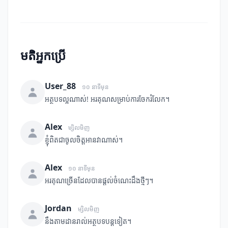
មតិអ្នកប្រើ
User_88
១០ នាទីមុន
អត្ថបទល្អណាស់! អរគុណសម្រាប់ការចែករំលែក។
Alex
ម្សិលមិញ
ខ្ញុំពិតជាចូលចិត្តអានវាណាស់។
Alex
១០ នាទីមុន
អរគុណច្រើនដែលបានផ្តល់ចំណេះដឹងថ្មីៗ។
Jordan
ម្សិលមិញ
នឹងតាមដានរាល់អត្ថបទបន្តទៀត។