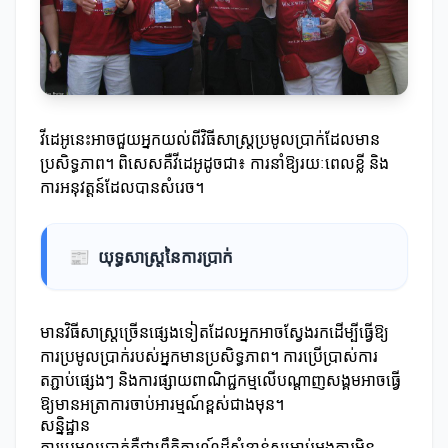
វីដេអូនេះអាចជួយអ្នកយល់ពីវិធីសាស្ត្រប្រមូលប្រាក់ដែលមាន
ប្រសិទ្ធភាព។ ពិសេសគឺវីដេអូដូចជា៖ ការនាំឱ្យរយៈពេលខ្លី និង
ការអនុវត្តន៍ដែលបានសំរេច។
📰
យុទ្ធសាស្ត្រនៃការប្រាក់
មានវិធីសាស្ត្រច្រើនផ្សេងទៀតដែលអ្នកអាចស្វែងរកដើម្បីធ្វើឱ្យ
ការប្រមូលប្រាក់របស់អ្នកមានប្រសិទ្ធភាព។ ការប្រើប្រាស់ការ
តភ្ជាប់ផ្សេងៗ និងការផ្សាយពាណិជ្ជកម្មលើបណ្តាញសង្គមអាចធ្វើ
ឱ្យមានអត្រាការចាប់អារម្មណ៍ខ្ពស់ជាងមុន។
សន្និដ្ឋាន
ការប្រមូលប្រាក់គឺជាព្រឹត្តិការណ៍ដ៏សំខាន់សម្រាប់អង្គការមិន