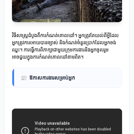
វិធីសាស្ត្រដំបូងគឺការ​កំណត់​គោលដៅ។ អ្នកត្រូវតែយល់ពីអ្វីដែល
អ្នកត្រូវការអោយបានច្បាស់ និងកំណត់ចំនួនប្រាក់ដែលអ្នកចង់
ឈ្នះ។ ការធ្វើការពិភាក្សាជាមួយក្រុមការងារនិងអ្នកចូលរួម
អាចជួយក្នុងការកំណត់គោលដៅតាមពិត។
📰
ឱកាសការងារសម្រាប់អ្នក