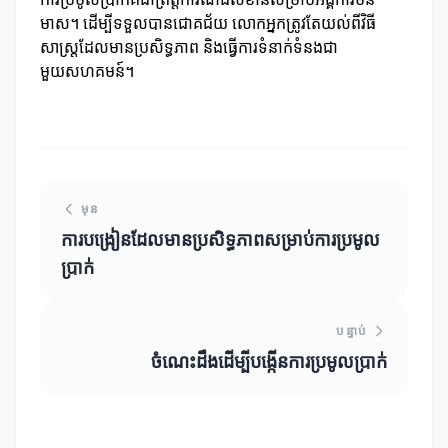
មាស។ ដើម្បីទទួលបានជោគជ័យ លោកអ្នកត្រូវតែយល់ពីវិធី
សាស្ត្រដែលមានប្រសិទ្ធភាព និងធ្វើការទំនាក់ទំនងជា
មួយសហគមន៍។
មុន
ការបង្រៀនដែលមានប្រសិទ្ធភាពសម្រាប់ការប្រមូល
ប្រាក់
បន្ទាប់
ចំណេះដឹងដើម្បីបង្កើនការប្រមូលប្រាក់