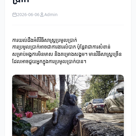
2026-06-06
Admin
ការយល់ដឹងអំពីវិធីសាស្ត្រប្រមូលប្រាក់
ការប្រមូលប្រាក់អាចជាការងារលំបាក ប៉ុន្តែវាជាការសំខាន់
សម្រាប់អង្គការមិនមាស និងគម្រោងសង្គម។ មានវិធីសាស្ត្រច្រើន
ដែលអាចជួយអ្នកក្នុងការប្រមូលប្រាក់បាន។