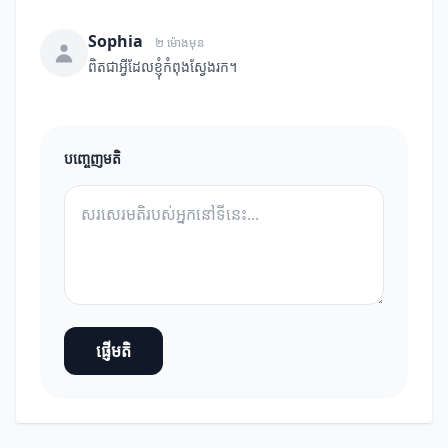
Sophia
២ ម៉ោងមុន
ពិតជាអ្វីដែលខ្ញុំកំពុងស្វែងរក។
បញ្ចេញមតិ
ផ្ញើមតិ