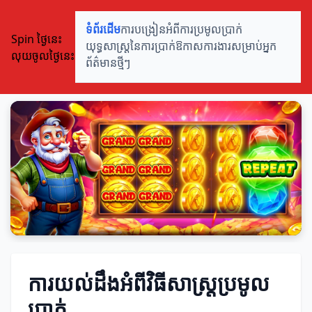
ទំព័រដើម
ការបង្រៀនអំពីការប្រមូលប្រាក់
Spin ថ្ងៃនេះ
យុទ្ធសាស្ត្រនៃការប្រាក់
ឱកាសការងារសម្រាប់អ្នក
លុយចូលថ្ងៃនេះ
ព័ត៌មានថ្មីៗ
ការយល់ដឹងអំពីវិធីសាស្ត្រប្រមូល
ប្រាក់