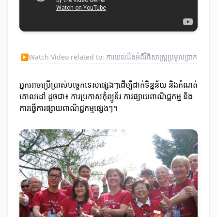
▶
Watch Video related to: ការយល់ដឹងអំពីវិធីសាស្ត្រប្រមូលប្រាក់
អ្នកអាចប្រើប្រាស់បច្ចេកទេសផ្សេងៗដើម្បីដាក់ទិន្នន័យ និងកំណត់
គោលដៅ ដូចជា៖ ការប្រកាសកុំព្យូទ័រ ការផ្សាយពាណិជ្ជកម្ម និង
ការធ្វើការផ្សាយពាណិជ្ជកម្មផ្សេងៗ។