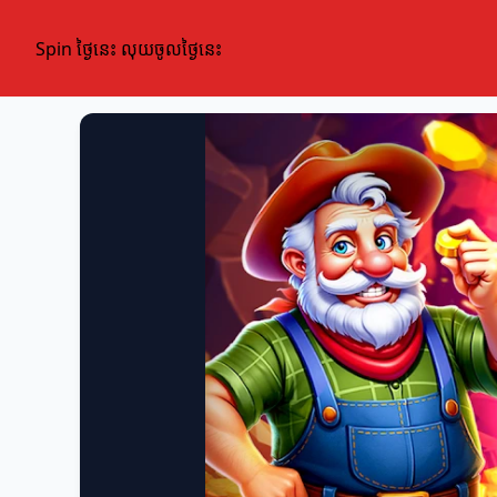
Spin ថ្ងៃនេះ លុយចូលថ្ងៃនេះ