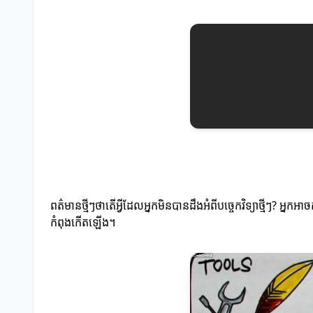
ពត៌មានថ្មីៗថាតើអ្វីដែលអ្នកមិនបានដឹងអំពីបច្ចេកវិទ្យាថ្មីៗ? 
កំពុងកើតឡើង។