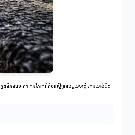
ននៅក្នុងពិភពលោក។ ការវិភាគព័ត៌មានថ្មីៗអាចជួយបង្កើនការយល់ដឹង