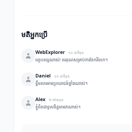
មតិអ្នកប្រើ
WebExplorer
១០ នាទីមុន
អត្ថបទល្អណាស់! អរគុណសម្រាប់ការចែករំលែក។
Daniel
១០ នាទីមុន
ខ្លឹមសារមានប្រយោជន៍ខ្លាំងណាស់។
Alex
២ ម៉ោងមុន
ខ្ញុំពិតជាចូលចិត្តអានវាណាស់។