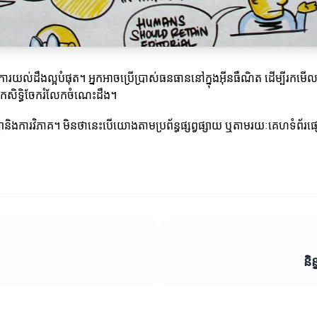
ានការយល់ដឹងល្អបំផុត។ អ្នកអាចប្រើប្រាស់ធនធាននៅក្នុងអ៊ីនធឺណិត ដើម្បីរកម
្នកសិទ្ធិចែករំលែកចំណេះដឹង។
ទ្យានិងការវិភាគ។ មិនថានេះបើយោងតាមប្រព័ន្ធផ្សព្វផ្សាយ ឬតាមរយៈគេហទំព័រផ្សេ
និ