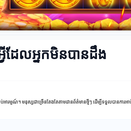
 អ្វីដែលអ្នកមិនបានដឹង
ចាប់អារម្មណ៍។ មនុស្សជាច្រើនតែងតែតាមដានព័ត៌មានថ្មីៗ ដើម្បីទទួលបានការអ