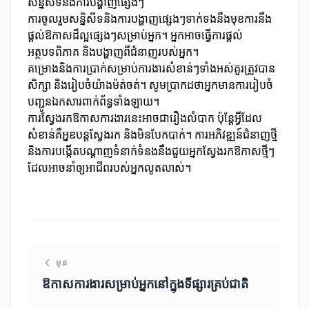
សន្និសីទនិងការបង្ហាញផ្សេងៗ
ការចូលរួមសន្និសីទនិងការបង្ហាញផ្សេងៗទាក់ទងនឹងមុខការនឹង
ផ្តល់ឱកាសដ៏ល្អផ្សេងៗសម្រាប់អ្នក។ អ្នកអាចធ្វើការផ្តល់
អត្ថបទពិភាគ និងបង្ហាញពីជំនាញរបស់អ្នក។
គម្រោងនិងការប្រាក់សម្រាប់ការងារសំខាន់ៗទាំងអស់គួរត្រូវបាន
សិក្សា និងរៀបចំយ៉ាងម៉ត់ចត់។ សូមប្រាកដថាអ្នកមានការរៀបចំ
បញ្ជូនឯកសារពាក់ព័ន្ធទាំងឡាយ។
ការស្វែងរកឱកាសការងារនេះអាចជារឿងលំបាក ប៉ុន្តែអ្វីដែល
សំខាន់គឺអ្នឌបន្តស្វែងរក និងមិនបែកបាក់។ ការអភិវឌ្ឍន៍ជំនាញថ្មី
និងការបង្កើតបណ្តាញទំនាក់ទំនងនឹងជួយអ្នកស្វែងរកឱកាសថ្មីៗ
ដែលអាចនាំឲ្យអាជីពរបស់អ្នកលូតលាស់។
មុន
ឱកាសការងារសម្រាប់អ្នកនៅក្នុងទីផ្សារគ្រប់ជាតិ