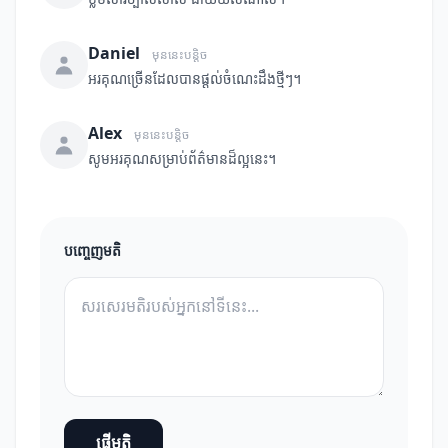
Daniel
មុននេះបន្តិច
អរគុណច្រើនដែលបានផ្តល់ចំណេះដឹងថ្មីៗ។
Alex
មុននេះបន្តិច
សូមអរគុណសម្រាប់ព័ត៌មានដ៏ល្អនេះ។
បញ្ចេញមតិ
ផ្ញើមតិ