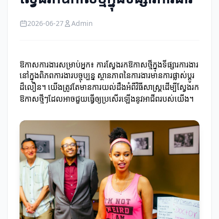
2026-06-27
Admin
ឱកាសការងារសម្រាប់អ្នក៖ ការស្វែងរកឱកាសថ្មីក្នុងទីផ្សារការងារ
នៅក្នុងពិភពការងារបច្ចុប្បន្ន ស្ថានភាពនៃការងារមានការផ្លាស់ប្តូរ
ដ៏លឿន។ យើងត្រូវតែមានការយល់ដឹងអំពីវិធីសាស្ត្រដើម្បីស្វែងរក
ឱកាសថ្មីៗដែលអាចជួយធ្វើឲ្យប្រសើរឡើងនូវអាជីពរបស់យើង។