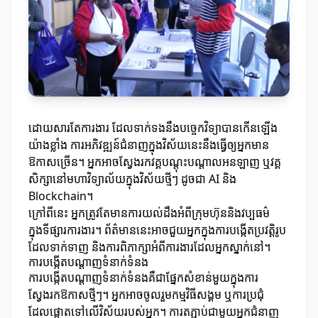
ដោយសារតែការងារ ដែលទាក់ទងនឹងបច្ចេកវិទ្យាបានកើនឡើង
យ៉ាងខ្លាំង ការអភិវឌ្ឍន៍ជំនាញក្នុងវិស័យនេះនឹងធ្វើឲ្យអ្នកមាន
ឱកាសច្រើន។ អ្នកអាចស្វែងរកវគ្គបណ្តុះបណ្តាលអនឡាញ ឬវគ្គ
សិក្សានៅមហាវិទ្យាល័យក្នុងវិស័យថ្មីៗ ដូចជា AI និង
Blockchain។
ក្រៅពីនេះ អ្នកត្រូវតែមានការយល់ដឹងអំពីក្រុមហ៊ុននិងវប្បធម៌
ក្នុងទីផ្សារការងារ។ ព័ត៌មាននេះអាចជួយអ្នកក្នុងការបង្កើតប្រវត្តិរូប
ដែលទាក់ទាញ និងការពិភាក្សាអំពីការងារដែលអ្នកស្នាក់នៅ។
ការបង្កើតបណ្តាញទំនាក់ទំនង
ការបង្កើតបណ្តាញទំនាក់ទំនងគឺជាផ្នែកសំខាន់មួយក្នុងការ
ស្វែងរកឱកាសថ្មីៗ។ អ្នកអាចចូលរួមកម្មវិធីសង្គម ឬការប្រជុំ
ដែលផ្តោតទៅលើវិស័យរបស់អ្នក។ ការតភ្ជាប់ជាមួយអ្នកជំនាញ