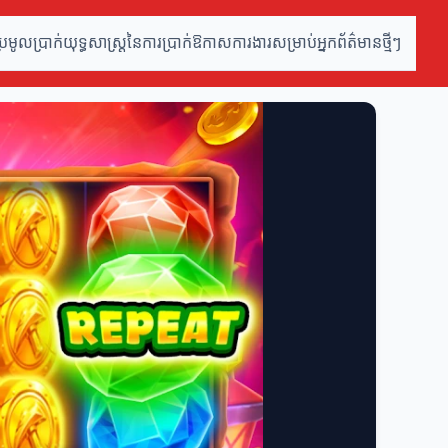
្រមូលប្រាក់
យុទ្ធសាស្ត្រនៃការប្រាក់
ឱកាសការងារសម្រាប់អ្នក
ព័ត៌មានថ្មីៗ