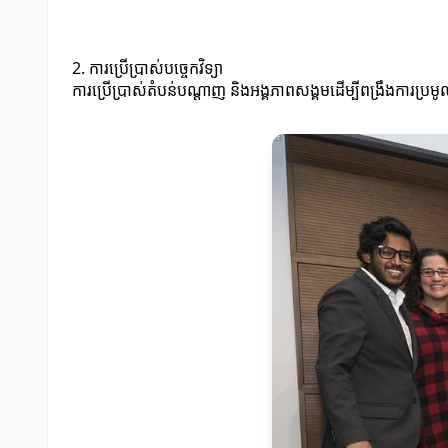
2. ការប្រើប្រាស់បច្ចេកវិទ្យា
ការប្រើប្រាស់តំបន់បណ្ដាញ និងអង្គភាពសង្គមដើម្បីពង្រឹងការប្រមូល