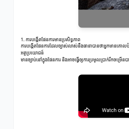
1. ការបង្កើតផែនការមានប្រសិទ្ធភាព
ការបង្កើតផែនការដែលច្បាស់លាស់នឹងធានាបានថាអ្នកមានគោលបំណង
អត្ថប្រយោជន៍
មានច្បាប់នៅក្នុងផែនការ និងអាចធ្វើឲ្យការប្រមូលប្រាក់រីកចម្រើន