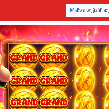
ទំព័រដើម
ការបង្រៀនអំពីការប