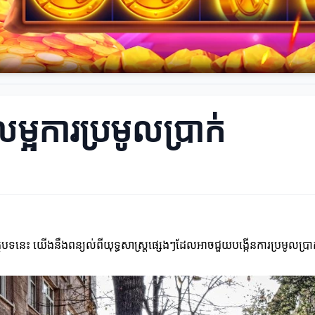
លម្អការប្រមូលប្រាក់
ត្ថបទនេះ យើងនឹងពន្យល់ពីយុទ្ធសាស្ត្រផ្សេងៗដែលអាចជួយបង្កើនការប្រមូលប្រា