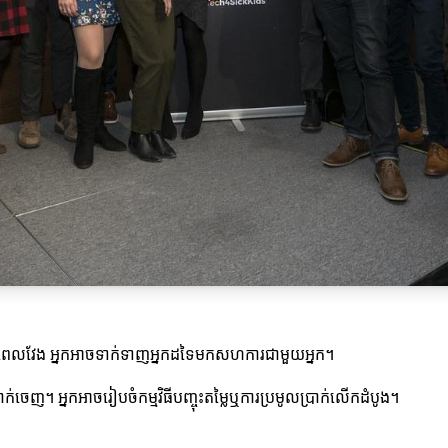
 រយៈពេលវែង អ្នកអាចទាក់ទាញអ្នកដទៃមកសហការជាមួយអ្នក។
ាក់ចេញ។ អ្នកអាចរៀបចំកម្មវិធីបញ្ចុះតម្លៃឬការប្រមូលប្រាក់លើកដំបូង។