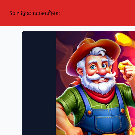
Spin ថ្ងៃនេះ លុយចូលថ្ងៃនេះ