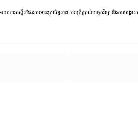
មរយៈការបង្កើតផែនការមានប្រសិទ្ធភាព ការប្រើប្រាស់បច្ចេកវិទ្យា និងការបង្ហោះ