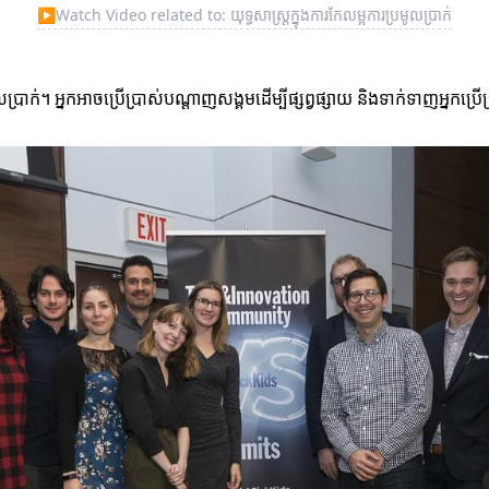
▶
Watch Video related to: យុទ្ធសាស្ត្រក្នុងការកែលម្អការប្រមូលប្រាក់
ប្រាក់។ អ្នកអាចប្រើប្រាស់បណ្តាញសង្គមដើម្បីផ្សព្វផ្សាយ និងទាក់ទាញអ្នកប្រើ