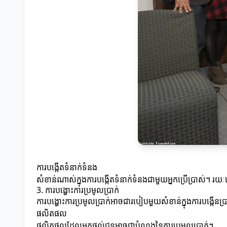
ការបង្កើតទំនាក់ទំនង
សំខាន់ណាស់ក្នុងការបង្កើតទំនាក់ទំនងជាមួយអ្នកប្រើប្រាស់។
3. ការបង្ហោះការប្រមូលប្រាក់
ការបង្ហោះការប្រមូលប្រាក់អាចជារបៀបមួយសំខាន់ក្នុងការបង្កើនប្រ
ផលិតផល
ផលិតផលដែលអ្នកផ្តល់ជូនអាចជាបំណងនៃការប្រមូលប្រាក់។