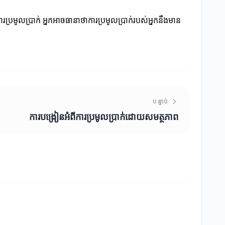
ការប្រមូលប្រាក់ អ្នកអាចធានាថាការប្រមូលប្រាក់របស់អ្នកនឹងមាន
បន្ទាប់
ការបង្រៀនអំពីការប្រមូលប្រាក់ដោយសមត្ថភាព