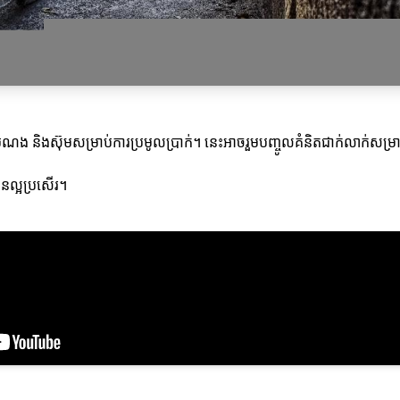
 និងស៊ុមសម្រាប់ការប្រមូលប្រាក់។ នេះអាចរួមបញ្ចូលគំនិតជាក់លាក់សម្រា
បានល្អប្រសើរ។