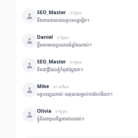
SEO_Master
៣ ថ្ងៃមុន
នឹងតាមដានរាល់អត្ថបទបន្តទៀត។
Daniel
៣ ថ្ងៃមុន
ខ្លឹមសារមានប្រយោជន៍ខ្លាំងណាស់។
SEO_Master
៣ ថ្ងៃមុន
ពិតជាអ្វីដែលខ្ញុំកំពុងស្វែងរក។
Mike
១០ នាទីមុន
អត្ថបទល្អណាស់! អរគុណសម្រាប់ការចែករំលែក។
Olivia
៣ ថ្ងៃមុន
ខ្ញុំពិតជាចូលចិត្តអានវាណាស់។