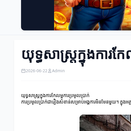
យុទ្ធសាស្ត្រក្នុងការកែ
2026-06-22
Admin
យុទ្ធសាស្ត្រក្នុងការកែលម្អការប្រមូលប្រាក់
ការប្រមូលប្រាក់ជារឿងសំខាន់សម្រាប់អង្គការមិនមែនមួយ។ ក្នុងអ