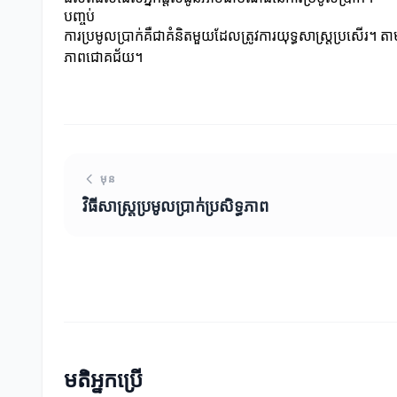
បញ្ចប់
ការប្រមូលប្រាក់គឺជាគំនិតមួយដែលត្រូវការយុទ្ធសាស្ត្រប្រសើរ។ តា
ភាពជោគជ័យ។
មុន
វិធីសាស្ត្រប្រមូលប្រាក់ប្រសិទ្ធភាព
មតិអ្នកប្រើ