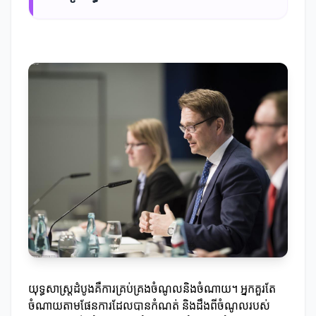
យុទ្ធសាស្ត្រដំបូងគឺការគ្រប់គ្រងចំណូលនិងចំណាយ។ អ្នកគួរតែ
ចំណាយតាមផែនការដែលបានកំណត់ និងដឹងពីចំណូលរបស់