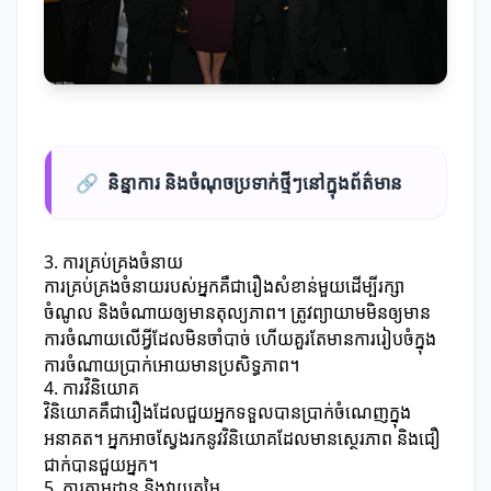
🔗
និន្នាការ និងចំណុចប្រទាក់ថ្មីៗនៅក្នុងព័ត៌មាន
3. ការគ្រប់គ្រងចំនាយ
ការគ្រប់គ្រងចំនាយរបស់អ្នកគឺជារឿងសំខាន់មួយដើម្បីរក្សា
ចំណូល និងចំណាយឲ្យមានតុល្យភាព។ ត្រូវព្យាយាមមិនឲ្យមាន
ការចំណាយលើអ្វីដែលមិនចាំបាច់ ហើយគួរតែមានការរៀបចំក្នុង
ការចំណាយប្រាក់អោយមានប្រសិទ្ធភាព។
4. ការវិនិយោគ
វិនិយោគគឺជារឿងដែលជួយអ្នកទទួលបានប្រាក់ចំណេញក្នុង
អនាគត។ អ្នកអាចស្វែងរកនូវវិនិយោគដែលមានស្ថេរភាព និងជឿ
ជាក់បានជួយអ្នក។
5. ការតាមដាន និងវាយតម្លៃ