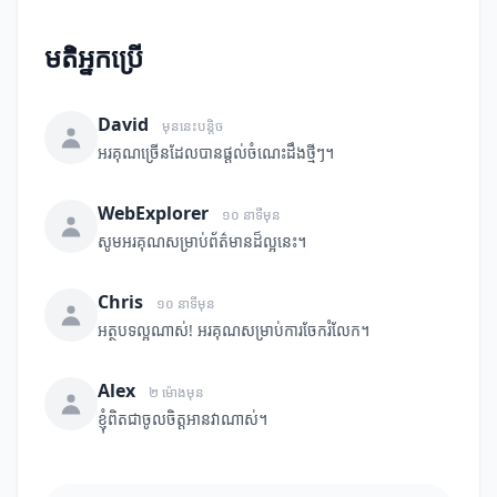
មតិអ្នកប្រើ
David
មុននេះបន្តិច
អរគុណច្រើនដែលបានផ្តល់ចំណេះដឹងថ្មីៗ។
WebExplorer
១០ នាទីមុន
សូមអរគុណសម្រាប់ព័ត៌មានដ៏ល្អនេះ។
Chris
១០ នាទីមុន
អត្ថបទល្អណាស់! អរគុណសម្រាប់ការចែករំលែក។
Alex
២ ម៉ោងមុន
ខ្ញុំពិតជាចូលចិត្តអានវាណាស់។