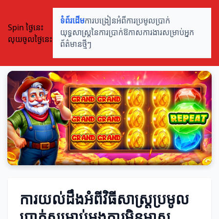
ទំព័រដើម
ការបង្រៀនអំពីការប្រមូលប្រាក់
Spin ថ្ងៃនេះ
យុទ្ធសាស្ត្រនៃការប្រាក់
ឱកាសការងារសម្រាប់អ្នក
លុយចូលថ្ងៃនេះ
ព័ត៌មានថ្មីៗ
ការយល់ដឹងអំពីវិធីសាស្ត្រប្រមូល
ប្រាក់សម្រាប់អង្គការមិនមាស