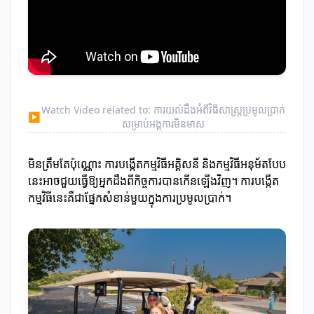
Watch Video related to: ការយល់ដឹងអំពីវិធីសាស្ត្រប្រមូលប្រាក់
▶
សម្រាប់អង្គការមិនមាស
មិនត្រឹមតែប៉ុណ្ណោះ ការបង្កើតកម្មវិធីអគ្គិសនី និងកម្មវិធីអនុម័តបែប
នេះអាចជួយធ្វើឱ្យអ្នកដឹងពីកិច្ចការបានកើនឡើងវិញ។ ការបង្កើត
កម្មវិធីនេះគឺជាផ្នែកសំខាន់មួយក្នុងការប្រមូលប្រាក់។