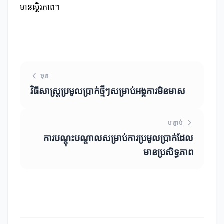
មានស្ថិរភាព។
មុន
វិធីសាស្ត្រប្រមូលប្រាក់ថ្មីៗសម្រាប់អង្គការមិនមាស
បន្ទាប់
ការបណ្តុះបណ្តាលសម្រាប់ការប្រមូលប្រាក់ដែល
មានប្រសិទ្ធភាព