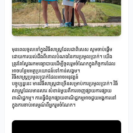
មុនពេលចូលទៅក្នុងវិធីសាស្ត្រដែលជាពិសេស សូមចាប់ផ្ដើម
ដោយការយល់ដឹងពីគោលបំណងនៃការប្រមូលប្រាក់។ យើង
ត្រូវតែស្វែងរកមធ្យោបាយដើម្បីចូលរួមចំណែកក្នុងកិច្ចការដែល
អាចបន្ថែមអត្ថប្រយោជន៍ទៅកាន់សង្គម។
វិធីសាស្ត្រប្រមូលប្រាក់ដែលអាចអនុវត្តន៍
បច្ចុប្បន្ននេះ មានវិធីសាស្ត្រជាច្រើនសម្រាប់ការប្រមូលប្រាក់។ វិធី
សាស្ត្រដែលមានសារៈសំខាន់មួយគឺការចេញផ្សាយការផ្សាយ
ពាណិជ្ជកម្ម។ ការធ្វើជំពូកផ្សាយពាណិជ្ជកម្មអាចជួយអង្គការនៅ
ក្នុងការចាប់អារម្មណ៍ពីអ្នករួមចំណែក។