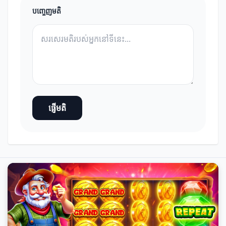
បញ្ចេញមតិ
ផ្ញើមតិ