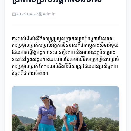
2026-04-22
Admin
ការយល់ដឹងអំពីវិធីសាស្ត្រប្រមូលប្រាក់សម្រាប់អង្គការមិនមាស
ការប្រមូលប្រាក់សម្រាប់អង្គការមិនមាសគឺជាភស្តុតាងសំខាន់មួយ
ដែលអាចធ្វើឱ្យអង្គការនេះមានស្ថិរភាព និងអាចអនុវត្តន៍គម្រោង
នានានៅក្នុងសង្គម។ ខណៈពេលដែលមានវិធីសាស្ត្រច្រើនសម្រាប់
ការប្រមូលប្រាក់ តែការយល់ដឹងពីវិធីសាស្ត្រដែលមានប្រសិទ្ធភាព
បំផុតគឺជាការសំខាន់។