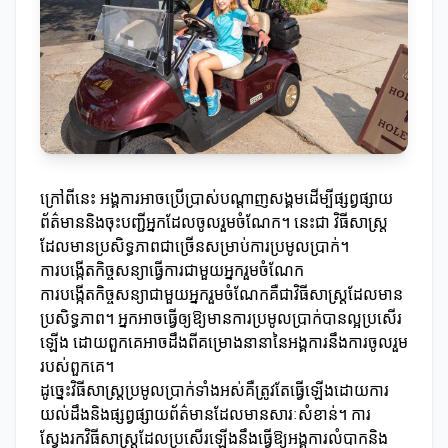
ក្រៅពីនេះ អង្គការអាចប្រើប្រាស់បណ្តាញសង្គមដើម្បីផ្សព្វផ្សាយ
ព័ត៌មាននិងចុះបញ្ជីអ្នកដែលចូលរួមចំណែក។ នេះជា វិធីសាស្ត្រ
ដែលមានប្រសិទ្ធភាពជាច្រើនសម្រាប់ការប្រមូលប្រាក់។
ការបង្កើតកិច្ចសន្យាធ្វើការជាមួយអ្នករួមចំណែក
ការបង្កើតកិច្ចសន្យាជាមួយអ្នករួមចំណែកគឺជាវិធីសាស្ត្រដែលមាន
ប្រសិទ្ធភាព។ អ្នកអាចធ្វើឲ្យឱ្យមានការប្រមូលប្រាក់បានល្អប្រសើរ
ឡើង ដោយពួកគេអាចដឹងពីគម្រោងនានានៃអង្គការនឹងការចូលរួម
របស់ពួកគេ។
ដូច្នេះវិធីសាស្ត្រប្រមូលប្រាក់ទាំងអស់គឺត្រូវតែធ្វើឡើងដោយការ
យល់ដឹងនិងផ្សព្វផ្សាយព័ត៌មានដែលមានសារៈសំខាន់។ ការ
ស្វែងរកវិធីសាស្ត្រដែលប្រសើរឡើងនឹងធ្វើឱ្យអង្គការលំបាកនិង