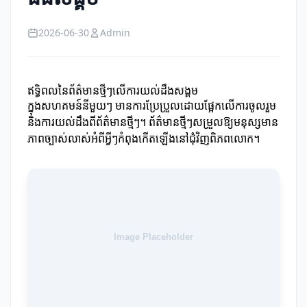
2026-06-30
Admin
ឥទ្ធិពលនៃព័ត៌មានថ្មីៗលើការយល់ដឹងសង្គម
ក្នុងសហគមន៍នីមួយៗ មានការប្រែប្រួលដោយផ្អែកលើការចូលរួម
និងការយល់ដឹងពីព័ត៌មានថ្មីៗ។ ព័ត៌មានថ្មីៗសម្រួលឱ្យមនុស្សមាន
ភាពច្បាស់លាស់អំពីអ្វីៗកំពុងកើតឡើងនៅជុំវិញពិភពលោក។