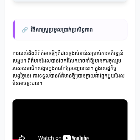
🔗
វិធីសាស្ត្រប្រមូលប្រាក់ប្រសិទ្ធភាព
ការយល់ដឹងពីព័ត៌មានថ្មីៗគឺជាគន្លងសំខាន់សម្រាប់ការអភិវឌ្ឍន៍
សង្គម។ ព័ត៌មានដែលបានចែករំលែកអាចនាំឱ្យមានការចូលរួម
របស់សមាជិកសង្គមក្នុងការកែប្រែបញ្ហានានា។ ក្នុងសេដ្ឋកិច្ច
សព្វថ្ងៃនេះ ការទទួលបានព័ត៌មានថ្មីៗបានក្លាយជាផ្នែកមួយដែល
មិនអាចខ្វះបាន។