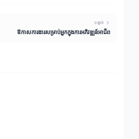
បន្ទាប់
ឱកាសការងារសម្រាប់អ្នកក្នុងការអភិវឌ្ឍន៍អាជីព