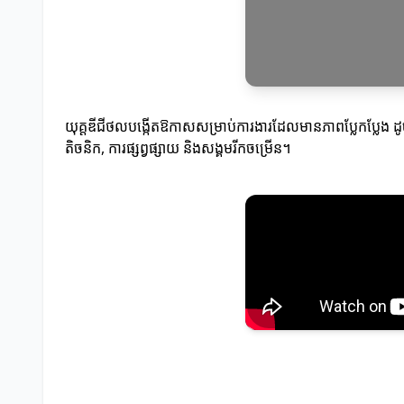
យុគ្ដឌីជីថលបង្កើតឱកាសសម្រាប់ការងារដែលមានភាពប្លែកប្លែង ដូច
តិចនិក, ការផ្សព្វផ្សាយ និងសង្គមរីកចម្រើន។