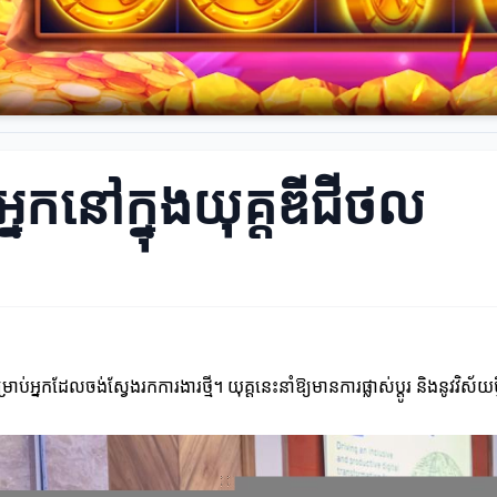
នកនៅក្នុងយុគ្ដឌីជីថល
រាប់អ្នកដែលចង់ស្វែងរកការងារថ្មី។ យុគ្ដនេះនាំឱ្យមានការផ្លាស់ប្តូរ និងនូវ