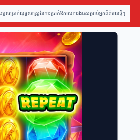
្រមូលប្រាក់
យុទ្ធសាស្ត្រនៃការប្រាក់
ឱកាសការងារសម្រាប់អ្នក
ព័ត៌មានថ្មីៗ