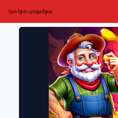
Spin ថ្ងៃនេះ លុយចូលថ្ងៃនេះ