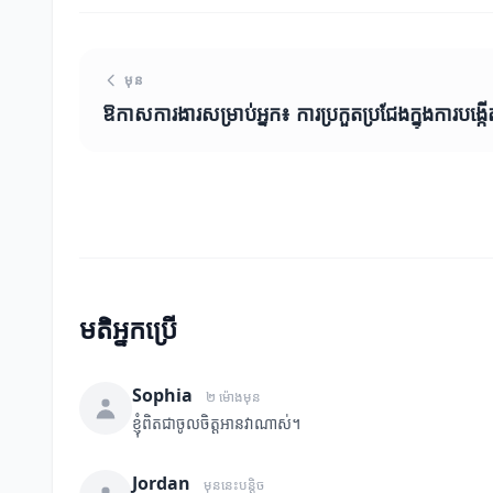
មុន
ឱកាសការងារសម្រាប់អ្នក៖ ការប្រកួតប្រជែងក្នុងការបង្កើតម
មតិអ្នកប្រើ
Sophia
២ ម៉ោងមុន
ខ្ញុំពិតជាចូលចិត្តអានវាណាស់។
Jordan
មុននេះបន្តិច